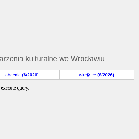
rzenia kulturalne we Wrocławiu
obecnie
(8/2026)
wkr�tce
(9/2026)
 execute query.