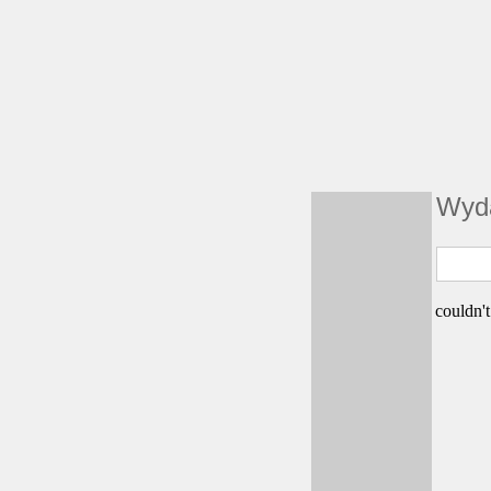
Wyda
couldn't