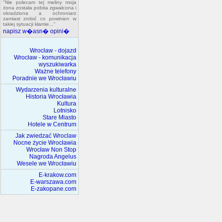
"Nie polecam tej meliny moja
żona została pobita zgwałcona i
okradziona a ochroniarz
zamiast zrobić co powinien w
takiej sytuacji kłamie..."
napisz w�asn� opini�
Wrocław - dojazd
Wrocław - komunikacja
wyszukiwarka
Ważne telefony
Poradnie we Wrocławiu
Wydarzenia kulturalne
Historia Wrocławia
Kultura
Lotnisko
Stare Miasto
Hotele w Centrum
Jak zwiedzać Wroclaw
Nocne życie Wrocławia
Wrocław Non Stop
Nagroda Angelus
Wesele we Wrocławiu
E-krakow.com
E-warszawa.com
E-zakopane.com