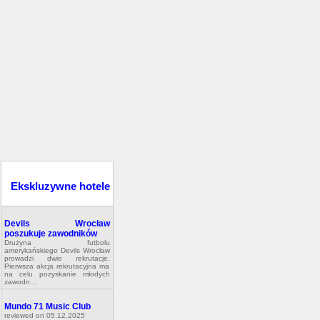
Ekskluzywne hotele
Devils Wrocław
poszukuje zawodników
Drużyna futbolu
amerykańskiego Devils Wrocław
prowadzi dwie rekrutacje.
Pierwsza akcja rekrutacyjna ma
na celu pozyskanie młodych
zawodn...
Mundo 71 Music Club
reviewed on 05.12.2025