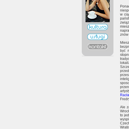
Ponad
niesp
w cią
państ
związ
miesz
napra
znów 
Mie
bezpr
być 
stopn
trady
lokal
Szcze
prze
prze
intel
sposo
przen
arty
Racła
Fredry
Ale z
Wrocł
to je
wyspi
Czec
Wrat