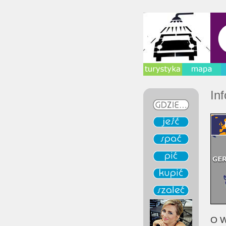
In
O W