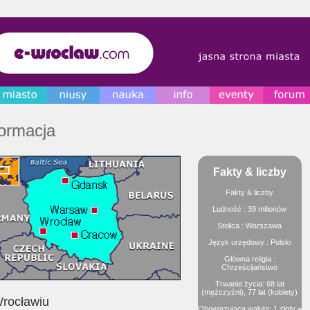
formacja
Fakty & liczby
Fakty & liczby
Ludność : 39 milionów
Stolica : Warszawa
Język urzędowy : Polski
Główna religia :
Chrześcijaństwo
Trwanie życia: 68 lat
(mężczyźni), 77 lat (kobiety)
rocławiu
Obowiązująca waluta: 1 złoty =