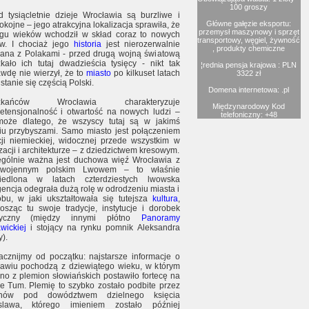
100 groszy
 tysiącletnie dzieje Wrocławia są burzliwe i
Główne gałęzie eksportu:
okojne – jego atrakcyjna lokalizacja sprawiła, że
przemysł maszynowy i sprzęt
gu wieków wchodził w skład coraz to nowych
transportowy, węgiel, żywność
w. I chociaż jego
historia
jest nierozerwalnie
, produkty chemiczne
ana z Polakami - przed drugą wojną światową
kało ich tutaj dwadzieścia tysięcy - nikt tak
¦rednia pensja krajowa : PLN
wdę nie wierzył, że to
miasto
po kilkuset latach
3322 zł
stanie się częścią Polski.
Domena internetowa: .pl
szkańców Wrocławia charakteryzuje
Międzynarodowy Kod
etensjonalność i otwartość na nowych ludzi –
telefoniczny: +48
może dlatego, że wszyscy tutaj są w jakimś
iu przybyszami. Samo miasto jest połączeniem
cji niemieckiej, widocznej przede wszystkim w
izacji i architekturze – z dziedzictwem kresowym.
gólnie ważna jest duchowa więź Wrocławia z
dwojennym polskim Lwowem – to właśnie
siedlona w latach czterdziestych lwowska
igencja odegrała dużą rolę w odrodzeniu miasta i
bu, w jaki ukształtowała się tutejsza
kultura
,
osząc tu swoje tradycje, instytucje i dorobek
styczny (między innymi płótno
Panoramy
wickiej
i stojący na rynku pomnik Aleksandra
).
acznijmy od początku: najstarsze informacje o
awiu pochodzą z dziewiątego wieku, w którym
dno z plemion słowiańskich postawiło fortecę na
e Tum. Plemię to szybko zostało podbite przez
hów pod dowództwem dzielnego księcia
islawa, którego imieniem zostało później