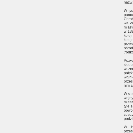
nazwa
W ty
pano
Chrob
we Wr
miast
w 138
kole
kole
przes
ośro
¦rodk
Poz
siede
wsze
potęż
wojni
przes
nim a
W sie
wojny
miesz
tyle 
powol
zdecy
podzi
W 19
przes