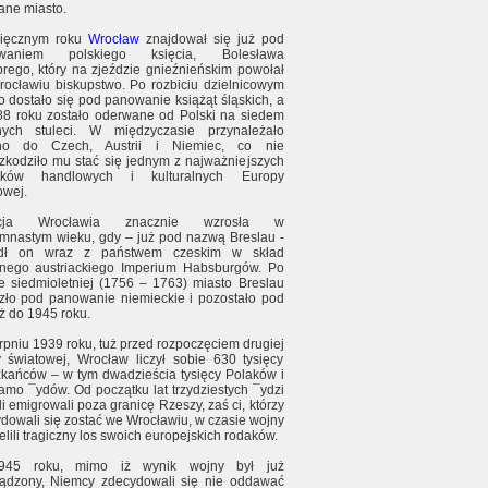
ne miasto.
sięcznym roku
Wrocław
znajdował się już pod
waniem polskiego księcia, Bolesława
rego, który na zjeździe gnieźnieńskim powołał
ocławiu biskupstwo. Po rozbiciu dzielnicowym
o dostało się pod panowanie książąt śląskich, a
8 roku zostało oderwane od Polski na siedem
jnych stuleci. W międzyczasie przynależało
jno do Czech, Austrii i Niemiec, co nie
zkodziło mu stać się jednym z najważniejszych
dków handlowych i kulturalnych Europy
owej.
ycja Wrocławia znacznie wzrosła w
mnastym wieku, gdy – już pod nazwą Breslau -
dł on wraz z państwem czeskim w skład
nego austriackiego Imperium Habsburgów. Po
e siedmioletniej (1756 – 1763) miasto Breslau
zło pod panowanie niemieckie i pozostało pod
ż do 1945 roku.
rpniu 1939 roku, tuż przed rozpoczęciem drugiej
 światowej, Wrocław liczył sobie 630 tysięcy
kańców – w tym dwadzieścia tysięcy Polaków i
samo ¯ydów. Od początku lat trzydziestych ¯ydzi
i emigrowali poza granicę Rzeszy, zaś ci, którzy
dowali się zostać we Wrocławiu, w czasie wojny
elili tragiczny los swoich europejskich rodaków.
45 roku, mimo iż wynik wojny był już
ądzony, Niemcy zdecydowali się nie oddawać