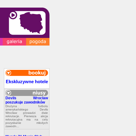
Ekskluzywne hotele
Devils Wrocław
poszukuje zawodników
Drużyna futbolu
amerykańskiego Devils
Wrocław prowadzi dwie
rekrutacje. Pierwsza akcja
rekrutacyjna ma na celu
pozyskanie młodych
zawodn...