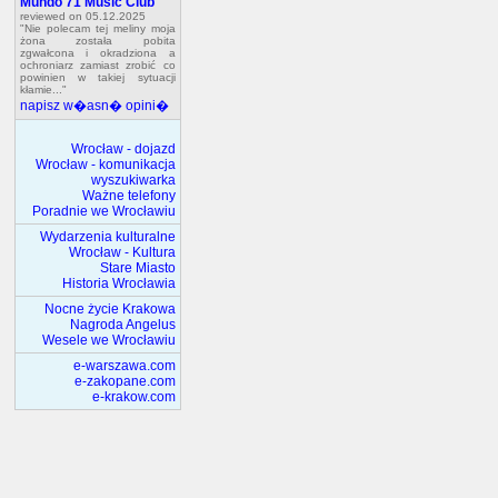
Mundo 71 Music Club
reviewed on 05.12.2025
"Nie polecam tej meliny moja
żona została pobita
zgwałcona i okradziona a
ochroniarz zamiast zrobić co
powinien w takiej sytuacji
kłamie..."
napisz w�asn� opini�
Wrocław - dojazd
Wrocław - komunikacja
wyszukiwarka
Ważne telefony
Poradnie we Wrocławiu
Wydarzenia kulturalne
Wrocław - Kultura
Stare Miasto
Historia Wrocławia
Nocne życie Krakowa
Nagroda Angelus
Wesele we Wrocławiu
e-warszawa.com
e-zakopane.com
e-krakow.com