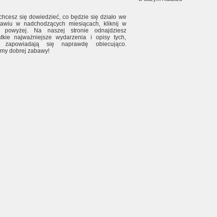
 chcesz się dowiedzieć, co będzie się działo we
awiu w nadchodzących miesiącach, kliknij w
s powyżej. Na naszej stronie odnajdziesz
tkie najważniejsze wydarzenia i opisy tych,
e zapowiadają się naprawdę obiecująco.
my dobrej zabawy!