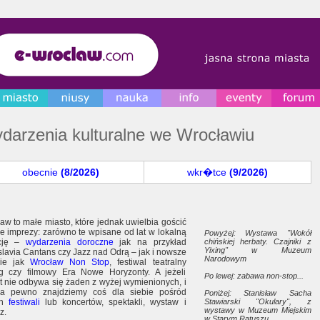
darzenia kulturalne we Wrocławiu
obecnie
(8/2026)
wkr�tce
(9/2026)
aw to małe miasto, które jednak uwielbia gościć
ie imprezy: zarówno te wpisane od lat w lokalną
Powyżej: Wystawa "Wokół
ycję –
wydarzenia doroczne
jak na przykład
chińskiej herbaty. Czajniki z
Yixing" w Muzeum
slavia Cantans czy Jazz nad Odrą – jak i nowsze
Narodowym
kie jak
Wrocław Non Stop
, festiwal teatralny
g czy filmowy Era Nowe Horyzonty. A jeżeli
Po lewej: zabawa non-stop...
t nie odbywa się żaden z wyżej wymienionych, i
na pewno znajdziemy coś dla siebie pośród
Poniżej: Stanisław Sacha
ch
festiwali
lub koncertów, spektakli, wystaw i
Stawiarski "Okulary", z
wystawy w Muzeum Miejskim
z.
w Starym Ratuszu