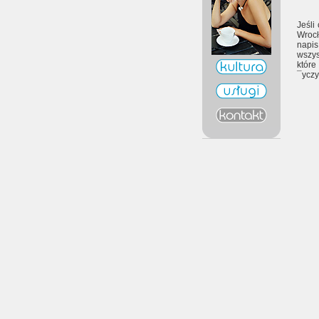
Jeśli
Wrocł
napi
wszys
któr
¯yczy