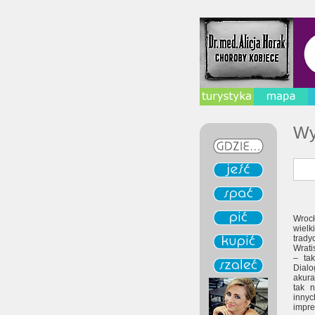
Wy
Wrocł
wielk
trad
Wrati
– ta
Dialo
akura
tak 
inny
impre