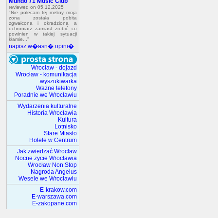
Mundo 71 Music Club
reviewed on 05.12.2025
"Nie polecam tej meliny moja
żona została pobita
zgwałcona i okradziona a
ochroniarz zamiast zrobić co
powinien w takiej sytuacji
kłamie..."
napisz w�asn� opini�
Wrocław - dojazd
Wrocław - komunikacja
wyszukiwarka
Ważne telefony
Poradnie we Wrocławiu
Wydarzenia kulturalne
Historia Wrocławia
Kultura
Lotnisko
Stare Miasto
Hotele w Centrum
Jak zwiedzać Wroclaw
Nocne życie Wrocławia
Wrocław Non Stop
Nagroda Angelus
Wesele we Wrocławiu
E-krakow.com
E-warszawa.com
E-zakopane.com