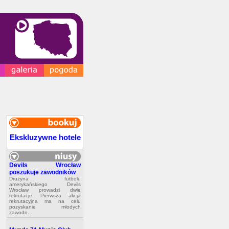
Ekskluzywne hotele
Devils Wrocław
poszukuje zawodników
Drużyna futbolu
amerykańskiego Devils
Wrocław prowadzi dwie
rekrutacje. Pierwsza akcja
rekrutacyjna ma na celu
pozyskanie młodych
zawodn...