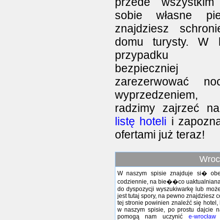
przede wszystkim
sobie własne pie
znajdziesz schron
domu turysty. W 
przypadku j
bezpieczniej 
zarezerwować no
wyprzedzeniem, d
radzimy zajrzeć n
listę hoteli
i zapozna
ofertami już teraz!
Wroc
W naszym spisie znajduje si� obec
codziennie, na bie��co uaktualniana.
do dyspozycji wyszukiwarkę lub możes
jest tutaj spory, na pewno znajdziesz 
tej stronie powinien znaleźć się hotel,
w naszym spisie, po prostu dajcie
pomogą nam uczynić
e-wrocław
n