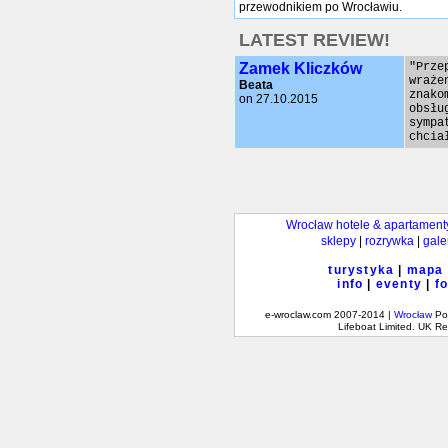
przewodnikiem po Wrocławiu.
LATEST REVIEW!
Zamek Kliczków
"Prze
wraże
Beata
znako
on 27.10.2015
obsłu
sympa
chcia
Wrocław hotele & apartament
sklepy
|
rozrywka
|
gale
turystyka
|
mapa
info
|
eventy
|
f
e-wroclaw.com 2007-2014 |
Wrocław
Pol
Lifeboat Limited. UK 