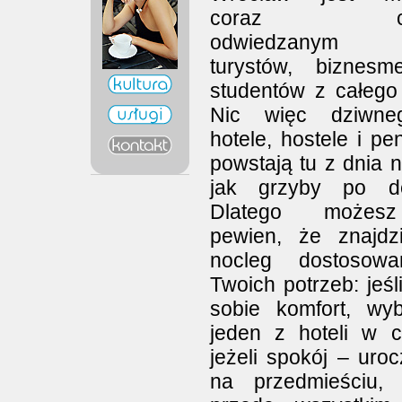
coraz częś
odwiedzanym 
turystów, biznes
studentów z całego 
Nic więc dziwne
hotele, hostele i pe
powstają tu z dnia 
jak grzyby po de
Dlatego możes
pewien, że znajdz
nocleg dostosow
Twoich potrzeb: jeśl
sobie komfort, wyb
jeden z hoteli w c
jeżeli spokój – uroc
na przedmieściu, 