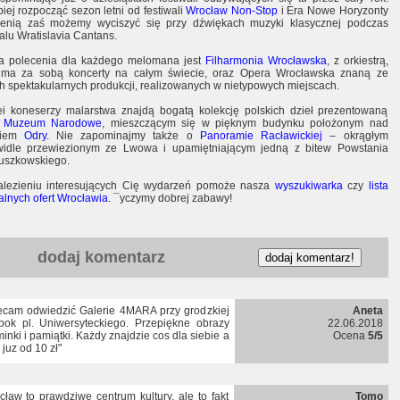
piej rozpocząć sezon letni od festiwali
Wrocław Non-Stop
i Era Nowe Horyzonty
ienią zaś możemy wyciszyć się przy dźwiękach muzyki klasycznej podczas
walu Wratislavia Cantans.
 polecenia dla każdego melomana jest
Filharmonia Wrocławska
, z orkiestrą,
 ma za sobą koncerty na całym świecie, oraz Opera Wrocławska znaną ze
h spektakularnych produkcji, realizowanych w nietypowych miejscach.
ei koneserzy malarstwa znajdą bogatą kolekcję polskich dzieł prezentowaną
z
Muzeum Narodowe
, mieszczącym się w pięknym budynku położonym nad
giem
Odry
. Nie zapominajmy także o
Panoramie Racławickiej
– okrągłym
idle przewiezionym ze Lwowa i upamiętniającym jedną z bitew Powstania
uszkowskiego.
lezieniu interesujących Cię wydarzeń pomoże nasza
wyszukiwarka
czy
lista
ralnych ofert Wrocławia
. ¯yczymy dobrej zabawy!
dodaj komentarz
ecam odwiedzić Galerie 4MARA przy grodzkiej
Aneta
bok pl. Uniwersyteckiego. Przepiękne obrazy
22.06.2018
inki i pamiątki. Każdy znajdzie cos dla siebie a
Ocena
5/5
juz od 10 zł"
cław to prawdziwe centrum kultury, ale to fakt
Tomo