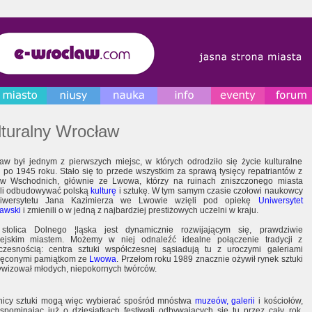
lturalny Wrocław
aw był jednym z pierwszych miejsc, w których odrodziło się życie kulturalne
i po 1945 roku. Stało się to przede wszystkim za sprawą tysięcy repatriantów z
w Wschodnich, głównie ze Lwowa, którzy na ruinach zniszczonego miasta
li odbudowywać polską
kulturę
i sztukę. W tym samym czasie czołowi naukowcy
iwersytetu Jana Kazimierza we Lwowie wzięli pod opiekę
Uniwersytet
awski
i zmienili o w jedną z najbardziej prestiżowych uczelni w kraju.
stolica Dolnego ¦ląska jest dynamicznie rozwijającym się, prawdziwie
ejskim miastem. Możemy w niej odnaleźć idealne połączenie tradycji z
zesnością: centra sztuki współczesnej sąsiadują tu z uroczymi galeriami
ęconymi pamiątkom ze
Lwowa
. Przełom roku 1989 znacznie ożywił rynek sztuki
tywizował młodych, niepokornych twórców.
nicy sztuki mogą więc wybierać spośród mnóstwa
muzeów, galerii
i kościołów,
spominając już o dziesiątkach festiwali odbywających się tu przez cały rok.