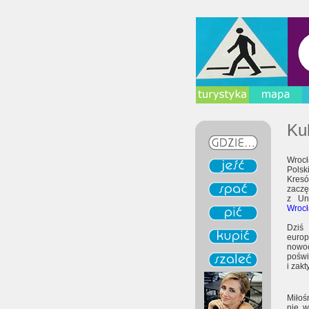
Ku
Wrocł
Polsk
Kresó
zaczę
z Un
Wrocł
Dziś 
europ
nowoc
poświ
i zak
Miłoś
nie w