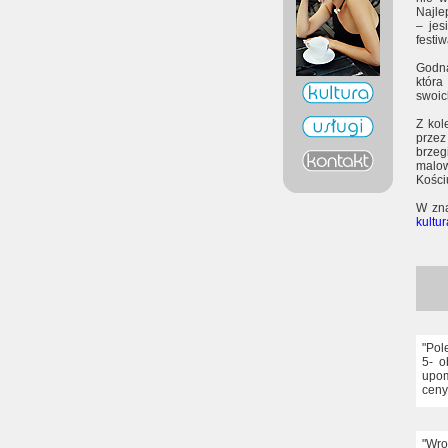
Najle
– jes
festi
Godna
która
swoic
Z kol
prze
brze
malow
Kości
W zna
kultu
"Pol
5- o
upom
ceny 
"Wro