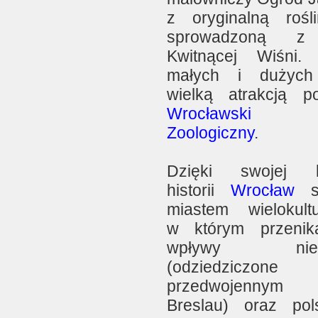
z oryginalną rośli
sprowadzoną z
Kwitnącej Wiśni.
małych i dużych 
wielką atrakcją po
Wrocławski 
Zoologiczny
.
Dzięki swojej b
historii
Wrocław
st
miastem wielokult
w którym przenik
wpływy niemi
(odziedziczo
przedwojennym m
Breslau) oraz pol