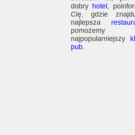
dobry
hotel
, poinfo
Cię, gdzie znajd
najlepsza
restaur
pomożemy zn
najpopularniejszy
k
pub
.