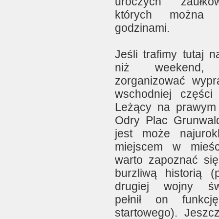
uroczych zaułk
których można b
godzinami.
Jeśli trafimy tutaj n
niż weekend, 
zorganizować wyp
wschodniej części 
Leżący na prawym
Odry Plac Grunwald
jest może najurok
miejscem w mieśc
warto zapoznać się
burzliwą historią (
drugiej wojny św
pełnił on funkcj
startowego). Jeszcz