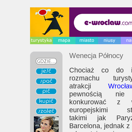
Wenecja Północy
Chociaż co do il
rozmachu turysty
atrakcji
Wrocła
pewnością nie
konkurować z wi
europejskimi sto
takimi jak Par
Barcelona, jednak z