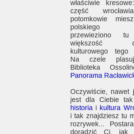
właściwie kresowe
część wrocław
potomkowie miesz
polskiego
przewieziono tu
większość do
kulturowego tego 
Na czele plasu
Biblioteka Ossol
Panorama Racławic
Oczywiście, nawet j
jest dla Ciebie tak
historia
i
kultura Wr
i tak znajdziesz tu
rozrywek... Postar
doradzić Ci, jak