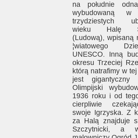
na południe odna
wybudowaną w 
trzydziestych ub
wieku Halę St
(Ludową), wpisaną n
¦wiatowego Dzied
UNESCO. Inną bud
okresu Trzeciej Rze
którą natrafimy w tej
jest gigantyczny 
Olimpijski wybud
1936 roku i od teg
cierpliwie czeka
swoje Igrzyska. Z k
za Halą znajduje s
Szczytnicki, a
malowniczy Ogród J