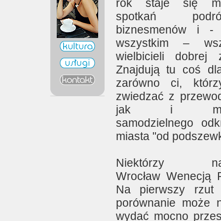
rok staje się mi
spotkań podróż
biznesmenów i - 
wszystkim – wszy
wielbicieli dobrej 
Znajdują tu coś dla
zarówno ci, którz
zwiedzać z
przewo
jak i miło
samodzielnego odk
miasta "od podszewk
Niektórzy naz
Wrocław Wenecją P
Na pierwszy rzut
porównanie może 
wydać mocno prze