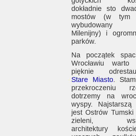
gotyckich kośc
dokładnie sto dwad
mostów (w tym 
wybudowany
Milenijny) i ogromn
parków.
Na początek spac
Wrocławiu warto 
pięknie odrestau
Stare Miasto
. Stam
przekroczeniu rz
dotrzemy na wroc
wyspy. Najstarszą
jest Ostrów Tumski 
zieleni, wspa
architektury kości