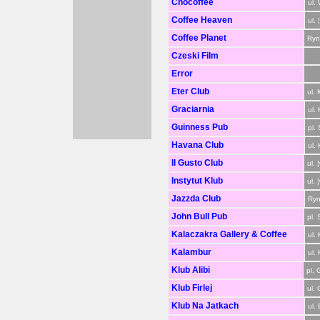
Chocoffee
ul.
Coffee Heaven
ul. 
Coffee Planet
Ryn
Czeski Film
Error
Eter Club
ul.
Graciarnia
ul.
Guinness Pub
pl.
Havana Club
ul.
Il Gusto Club
ul. 
Instytut Klub
ul. 
Jazzda Club
Ryn
John Bull Pub
pl. 
Kalaczakra Gallery & Coffee
ul.
Kalambur
ul.
Klub Alibi
pl. 
Klub Firlej
ul.
Klub Na Jatkach
ul. 