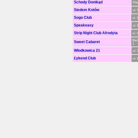
Schody Donikąd
Pla
Siedem Kotów
ul. 
Sogo Club
ul.
Speakeasy
ul.
Strip Night Club Afrodyta
ul.
Bie
Sweet Cabaret
1
Włodkowica 21
ul.
£ykend Club
ul.