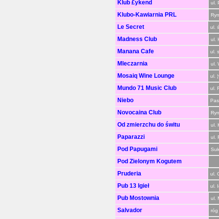
Klub £ykend
ul.
Klubo-Kawiarnia PRL
Ryn
Le Secret
ul. 
Madness Club
ul.
Manana Cafe
ul. 
Mleczarnia
ul.
Mosaiq Wine Lounge
ul. 
Mundo 71 Music Club
ul.
Niebo
Pas
Novocaina Club
Ryn
Od zmierzchu do świtu
ul.
Paparazzi
ul.
Pod Papugami
Suk
Pod Zielonym Kogutem
Pruderia
ul.
Pub 13 Igieł
ul. 
Pub Mostownia
ul.
Salvador
róg