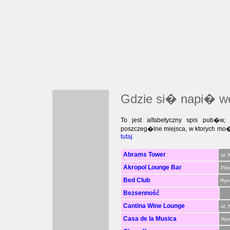
Gdzie si� napi� w
To jest alfabetyczny spis pub�
poszczeg�lne miejsca, w ktorych mo�e
tutaj
Abrams Tower
ul. 
Akropol Lounge Bar
Pla
Bed Club
Ryn
Bezsenność
Cantina Wine Lounge
ul.
Casa de la Musica
Ryn