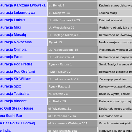
tauracja Karczma Lwowska
ul. Rynek 4
Kuchnia staropolska w 
tauracja Lokomotywa
ul. Kolejowa 14
Stoi na stacji...
auracja Lothus
ul. Wita Stwosza 22/23
Orientalne smaki
auracja Miki
Ul. Włościańska 65
Rodzinne obiady jak u
auracja Mosaiq
ul. ¦więtego Mikołaja 12
Restauracja na światow
auracja Novocaina
Rynek 13
Modne miejsce z modny
auracja Olimpia
ul. Paderewskiego 35
Restauracja w hotelu Ol
auracja Patio
ul. Kiełbaśnicza 24
Restauracja na najwyżs
auracja Pod Fredrą
Rynek - Ratusz 1
Smak Tradycji w sercu W
auracja Pod Gryfami
Rynek Główny 2
Restauracja z bogatą tra
auracja Sir William
ul. Kiełbaśnicza 16-19
Za książęcym stołem
auracja Spiż
Rynek-Ratusz 2
Kultowy wrocławski brow
auracja Teatralna
pl. Teatralny 4
Bajkowy wystrój i smak
auracja Vincent
ul. Ruska 39
Kolacja w romantycznej s
o Grill Steak House
ul. Więzienna 21
Doskonałe mięso z grilla
na Sushi Bar
ul. Odrzańska 17/1a
Orientalne smaki
a Bar Polski Ludowej
ul. Kazimierza Wielkiego 50A
Grzechu warte zakąski i
e India
ul. Wita Stwosza 15a
Tradycyjna kuchnia indy