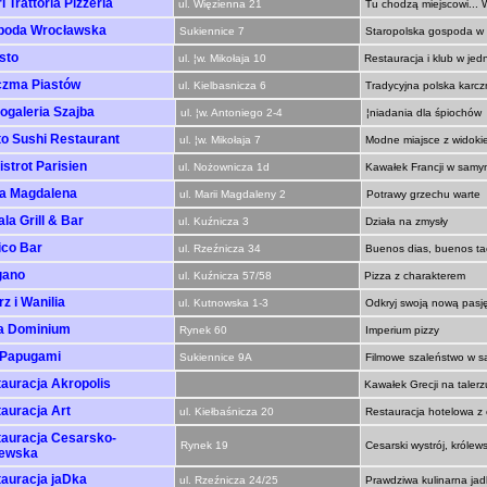
i Trattoria Pizzeria
ul. Więzienna 21
Tu chodzą miejscowi... W
poda Wrocławska
Sukiennice 7
Staropolska gospoda w 
usto
ul. ¦w. Mikołaja 10
Restauracja i klub w jed
czma Piastów
ul. Kielbasnicza 6
Tradycyjna polska karc
ogaleria Szajba
ul. ¦w. Antoniego 2-4
¦niadania dla śpiochów
o Sushi Restaurant
ul. ¦w. Mikołaja 7
Modne miajsce z widok
istrot Parisien
ul. Nożownicza 1d
Kawałek Francji w samy
a Magdalena
ul. Marii Magdaleny 2
Potrawy grzechu warte
la Grill & Bar
ul. Kuźnicza 3
Działa na zmysły
co Bar
ul. Rzeźnicza 34
Buenos dias, buenos ta
gano
ul. Kuźnicza 57/58
Pizza z charakterem
rz i Wanilia
ul. Kutnowska 1-3
Odkryj swoją nową pasj
a Dominium
Rynek 60
Imperium pizzy
 Papugami
Sukiennice 9A
Filmowe szaleństwo w s
auracja Akropolis
Kawałek Grecji na talerz
auracja Art
ul. Kiełbaśnicza 20
Restauracja hotelowa z
auracja Cesarsko-
Rynek 19
Cesarski wystrój, króle
lewska
auracja jaDka
ul. Rzeźnicza 24/25
Prawdziwa kulinarna jadk