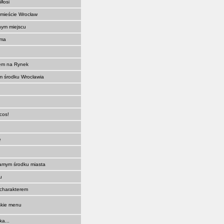
łosi
mieście Wrocław
nym miejscu
zma
iem na Rynek
m środku Wrocławia
cos!
ę
amym środku miasta
u
 charakterem
wskie menu
a...