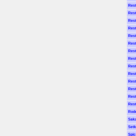
Res
Res
Rest
Rest
Rest
Rest
Rest
Rest
Rest
Rest
Rest
Rest
Rest
Rest
Rode
Saka
Setk
Spic