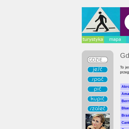
Gd
To je
przeg
Akro
Amal
Bern
Blue
Bras
Cant