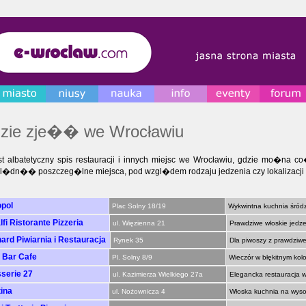
zie zje�� we Wrocławiu
st albatetyczny spis restauracji i innych miejsc we Wrocławiu, gdzie mo�na
l�dn�� poszczeg�lne miejsca, pod wzgl�dem rodzaju jedzenia czy lokalizacji res
pol
Plac Solny 18/19
Wykwintna kuchnia śró
fi Ristorante Pizzeria
ul. Więzienna 21
Prawdziwe włoskie jedzen
ard Piwiarnia i Restauracja
Rynek 35
Dla piwoszy z prawdziw
 Bar Cafe
Pl. Solny 8/9
Wieczór w błękitnym kol
serie 27
ul. Kazimierza Wielkiego 27a
Elegancka restauracja w
ina
ul. Nożownicza 4
Włoska kuchnia na wyso