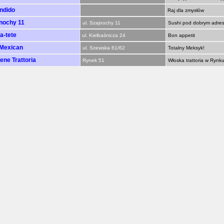
ndido
Raj dla zmysłów
nochy 11
ul. Szajnochy 11
Sushi pod dobrym adre
-a-tete
ul. Kiełbaśnicza 24
Bon appetit
Mexican
ul. Szewska 61/62
Totalny Meksyk!
ene Trattoria
Rynek 51
Włoska trattoria w Rynk