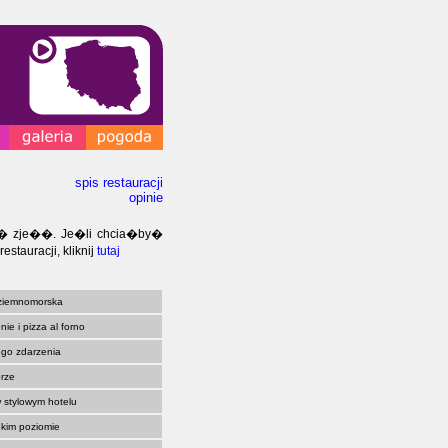
spis restauracji
opinie
 co� zje��. Je�li chcia�by�
tauracji, kliknij
tutaj
dziemnomorska
ie i pizza al forno
ego zdarzenia
orze
 stylowym hotelu
kim poziomie