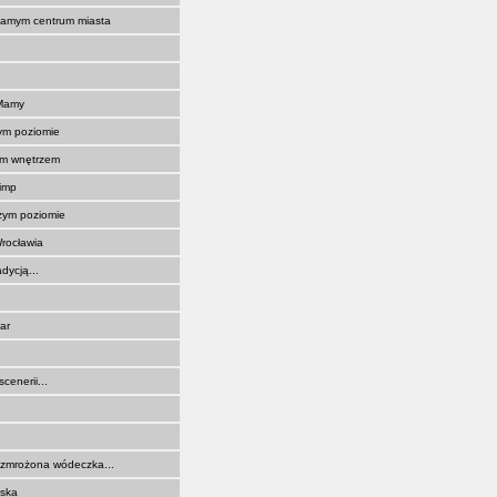
samym centrum miasta
 Mamy
ym poziomie
m wnętrzem
imp
zym poziomie
rocławia
dycją...
ar
cenerii...
 zmrożona wódeczka...
jska