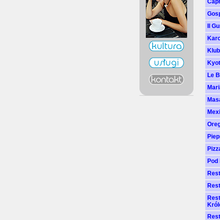
Capr
Gos
Il G
Kar
Klub
Kyot
Le B
Mari
Masa
Mexi
Ore
Piep
Pizz
Pod
Rest
Rest
Rest
Kró
Rest