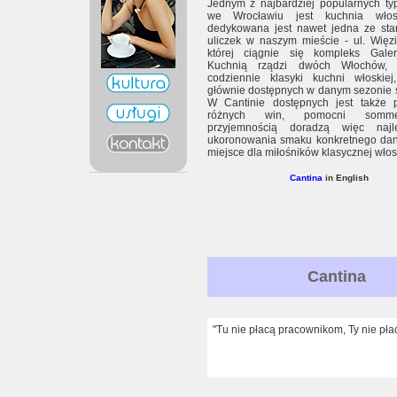
Jednym z najbardziej popularnych ty
we Wrocławiu jest kuchnia włosk
dedykowana jest nawet jedna ze star
uliczek w naszym mieście - ul. Więz
której ciągnie się kompleks Galerii
Kuchnią rządzi dwóch Włochów, g
codziennie klasyki kuchni włoskiej
głównie dostępnych w danym sezonie 
W Cantinie dostępnych jest także
różnych win, pomocni somme
przyjemnością doradzą więc najl
ukoronowania smaku konkretnego dani
miejsce dla miłośników klasycznej włosk
Cantina
in English
Cantina
"Tu nie płacą pracownikom, Ty nie pła