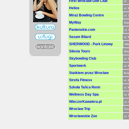
First Wroclaw Golf Club
ul.
Helios
ul.
Miraż Bowling Centre
ul.
MyWay
Sta
Panienskie.com
ul.
Sezam Bilard
ul.
SHERWOOD - Park Linowy
Wil
Silesia Tours
Wro
Skybowling Club
ul.
Sportwerk
ul.
Statkiem przez Wrocław
Bul
Strefa Fitness
ul.
Szkoła Tańca Renn
ul. 
Wellness Day Spa
ul.
WieczorKawalera.pl
ul.
Wroclaw Trip
Sta
Wrocławskie Zoo
ul.