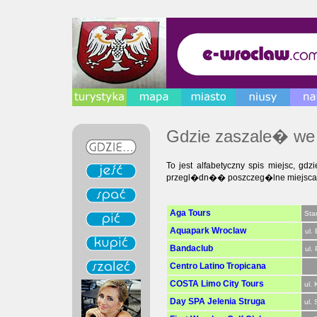
Gdzie zaszale� we
To jest alfabetyczny spis miejsc, 
przegl�dn�� poszczeg�lne miejsca rozr
Aga Tours
Sta
Aquapark Wroclaw
ul.
Bandaclub
ul.
Centro Latino Tropicana
COSTA Limo City Tours
ul. 
Day SPA Jelenia Struga
ul.