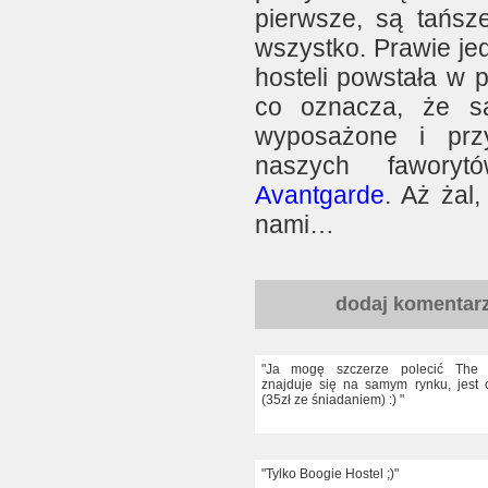
pierwsze, są tańsze
wszystko. Prawie je
hosteli powstała w p
co oznacza, że s
wyposażone i prz
naszych fawory
Avantgarde
. Aż żal
nami…
dodaj komentar
"Ja mogę szczerze polecić The 
znajduje się na samym rynku, jest c
(35zł ze śniadaniem) :) "
"Tylko Boogie Hostel ;)"