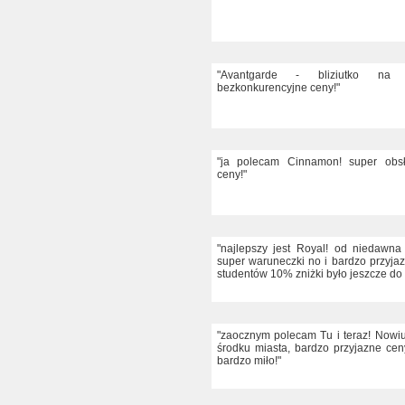
"Avantgarde - bliziutko na
bezkonkurencyjne ceny!"
"ja polecam Cinnamon! super obs
ceny!"
"najlepszy jest Royal! od niedawna
super waruneczki no i bardzo przyjaz
studentów 10% zniżki było jeszcze do
"zaocznym polecam Tu i teraz! Nowiut
środku miasta, bardzo przyjazne ce
bardzo miło!"