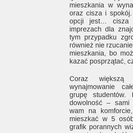
mieszkania w wyna
oraz cisza i spokó
opcji jest… cisza
imprezach dla znaj
tym przypadku zgr
również nie rzucanie
mieszkania, bo moż
kazać posprzątać, 
Coraz większą p
wynajmowanie cał
grupę studentów.
dowolność – sami 
wam na komforcie
mieszkać w 5 osób
grafik porannych wiz