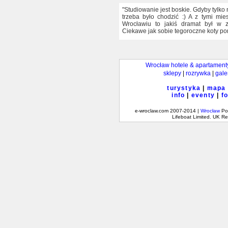
"Studiowanie jest boskie. Gdyby tylko 
trzeba było chodzić :) A z tymi mi
Wrocławiu to jakiś dramat był w z
Ciekawe jak sobie tegoroczne koty po
Wrocław hotele & apartament
sklepy
|
rozrywka
|
gale
turystyka
|
mapa
info
|
eventy
|
f
e-wroclaw.com 2007-2014 |
Wrocław
Pol
Lifeboat Limited. UK 