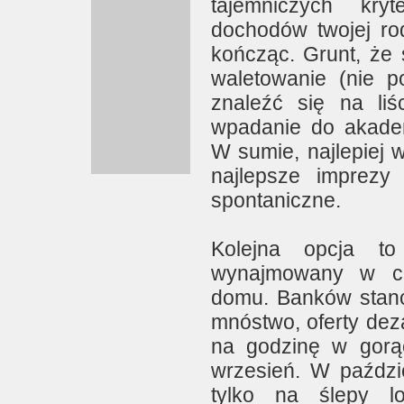
tajemniczych kry
dochodów twojej ro
kończąc. Grunt, że 
waletowanie (nie p
znaleźć się na liś
wpadanie do akadem
W sumie, najlepiej 
najlepsze imprez
spontaniczne.
Kolejna opcja to
wynajmowany w cu
domu. Banków stancj
mnóstwo, oferty deza
na godzinę w gorąc
wrzesień. W paździ
tylko na ślepy lo