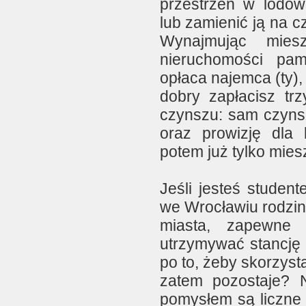
przestrzeń w lodów
lub zamienić ją na c
Wynajmując miesz
nieruchomości pami
opłaca najemca (ty),
dobry zapłacisz tr
czynszu: sam czynsz
oraz prowizję dla 
potem już tylko mies
Jeśli jesteś stude
we Wrocławiu rodzin
miasta, zapewne 
utrzymywać stancję 
po to, żeby skorzyst
zatem pozostaje? 
pomysłem są liczne 