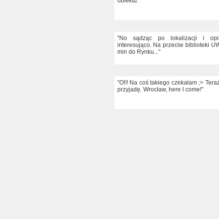
obiektu."
"No sądząc po lokalizacji i opi
interesująco. Na przeciw biblioteki UW
min do Rynku..."
"O!!! Na coś takiego czekałam ;> Ter
przyjadę. Wrocław, here I come!"