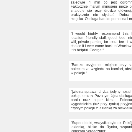
zaledwie 4 min co jest ogrom
Faktycznie małym minusem może by
znajduje sie przy drodze głównej
praktycznie nie słychać. Dobra 
miejska. Obsługa bardzo pomocna i mi
"I would highly recommend this h
location, friendly staff, good food, n
wifi, private parking for extra fee. It w
choice if I ever come back to Wrocław
it is helpful. George."
"Bardzo przyjemne miejsce przy 
polecam ze względu na komfort, obsł
w pokoju."
"¦wietna sprawa, chyba jedyny hostel
pokoju oraz tv. Poza tym fajna obsług
pani:) oraz super klimat. Polec
wygodnickim (tuż przy rynku) przyj
czystym pokoju z łazienką za niewielk
"Super obiekt, wszystko było ok. Pokój 
łazienką, blisko do Rynku, wspani
Polecam Serdecznie!"