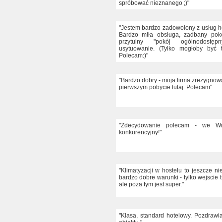
spróbować nieznanego ;)"
"Jestem bardzo zadowolony z usług ho
Bardzo miła obsługa, zadbany pokó
przytulny "pokój ogólnodostępn
usytuowanie. (Tylko mogłoby być t
Polecam:)"
"Bardzo dobry - moja firma zrezygnowa
pierwszym pobycie tutaj. Polecam"
"Zdecydowanie polecam - we Wr
konkurencyjny!"
"Klimatyzacji w hostelu to jeszcze ni
bardzo dobre warunki - tylko wejscie 
ale poza tym jest super."
"Klasa, standard hotelowy. Pozdrawia