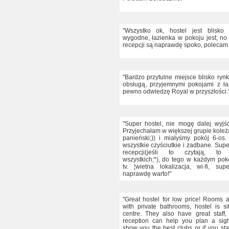
"Wszystko ok, hostel jest blisko 
wygodne, łazienka w pokoju jest, no 
recepcji są naprawdę spoko, polecam.
"Bardzo przytulne miejsce blisko ryn
obsługą, przyjemnymi pokojami z ła
pewno odwiedzę Royal w przyszłości.
"Super hostel, nie mogę dalej wyjś
Przyjechałam w większej grupie koleż
panieński;)) i miałyśmy pokój 6-os. 
wszystkie czyściutkie i zadbane. Sup
recepcji(jeśli to czytają, to
wszystkich;*), do tego w każdym poko
tv. ¦wietna lokalizacja, wi-fi, sup
naprawdę warto!"
"Great hostel for low price! Rooms 
with private bathrooms, hostel is si
centre. They also have great staff
reception can help you plan a sigh
show you the best clubs or if you sta