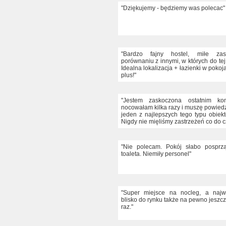
"Dziękujemy - będziemy was polecac"
"Bardzo fajny hostel, miłe za
porównaniu z innymi, w których do tej
Idealna lokalizacja + łazienki w pok
plus!"
"Jestem zaskoczona ostatnim ko
nocowałam kilka razy i muszę powiedzi
jeden z najlepszych tego typu obiek
Nigdy nie mięliśmy zastrzeżeń co do cz
"Nie polecam. Pokój słabo posprzą
toaleta. Niemiły personel"
"Super miejsce na nocleg, a najw
blisko do rynku także na pewno jeszc
raz."