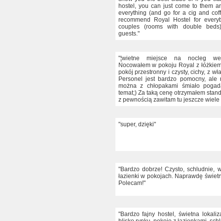
hostel, you can just come to them a
everything (and go for a cig and coff
recommend Royal Hostel for everyb
couples (rooms with double beds
guests."
"¦wietne miejsce na nocleg we
Nocowałem w pokoju Royal z łóżkiem
pokój przestronny i czysty, cichy, z wł
Personel jest bardzo pomocny, ale 
można z chłopakami śmiało pogad
temat;) Za taką cenę otrzymałem stan
z pewnością zawitam tu jeszcze wiele 
"super, dzięki"
"Bardzo dobrze! Czysto, schludnie, w
łazienki w pokojach. Naprawdę świetn
Polecam!"
"Bardzo fajny hostel, świetna lokali