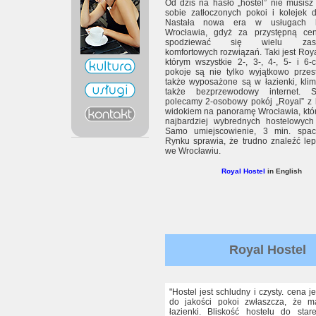
Od dziś na hasło „hostel” nie musis
sobie zatłoczonych pokoi i kolejek d
Nastała nowa era w usługach h
Wrocławia, gdyż za przystępną c
spodziewać się wielu zaska
komfortowych rozwiązań. Taki jest Roya
którym wszystkie 2-, 3-, 4-, 5- i 6
pokoje są nie tylko wyjątkowo przes
także wyposażone są w łazienki, klim
także bezprzewodowy internet. S
polecamy 2-osobowy pokój „Royal” z 
widokiem na panoramę Wrocławia, któ
najbardziej wybrednych hostelowych
Samo umiejscowienie, 3 min. spa
Rynku sprawia, że trudno znaleźć le
we Wrocławiu.
Royal Hostel
in English
Royal Hostel
"Hostel jest schludny i czysty. cena 
do jakości pokoi zwłaszcza, że m
łazienki. Bliskość hostelu do star