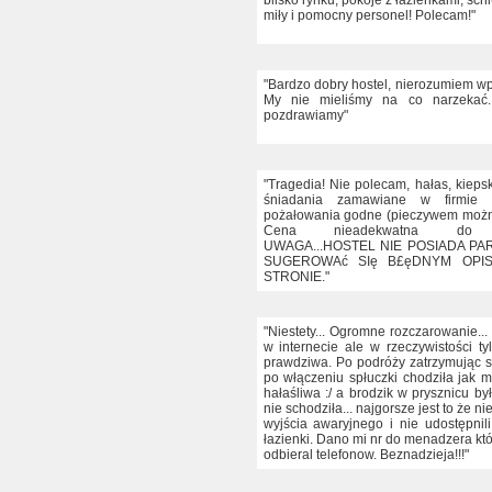
blisko rynku, pokoje z łazienkami, schl
miły i pomocny personel! Polecam!"
"Bardzo dobry hostel, nierozumiem wp
My nie mieliśmy na co narzekać.
pozdrawiamy"
"Tragedia! Nie polecam, hałas, kieps
śniadania zamawiane w firmie c
pożałowania godne (pieczywem można
Cena nieadekwatna do w
UWAGA...HOSTEL NIE POSIADA PAR
SUGEROWAć SIę B£ęDNYM OPI
STRONIE."
"Niestety... Ogromne rozczarowanie...
w internecie ale w rzeczywistości ty
prawdziwa. Po podróży zatrzymując si
po włączeniu spłuczki chodziła jak m
hałaśliwa :/ a brodzik w prysznicu by
nie schodziła... najgorsze jest to że n
wyjścia awaryjnego i nie udostępnili
łazienki. Dano mi nr do menadzera kt
odbieral telefonow. Beznadzieja!!!"