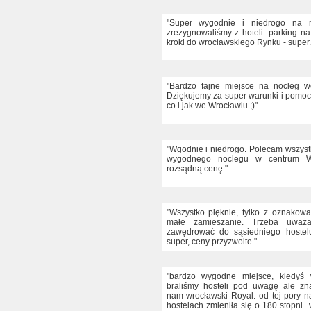
"Super wygodnie i niedrogo na 
zrezygnowaliśmy z hoteli. parking na
kroki do wrocławskiego Rynku - super.
"Bardzo fajne miejsce na nocleg w
Dziękujemy za super warunki i pomoc
co i jak we Wrocławiu ;)"
"Wgodnie i niedrogo. Polecam wszys
wygodnego noclegu w centrum W
rozsądną cenę."
"Wszystko pięknie, tylko z oznakow
małe zamieszanie. Trzeba uważ
zawędrować do sąsiedniego hostelu
super, ceny przyzwoite."
"bardzo wygodne miejsce, kiedyś
braliśmy hosteli pod uwagę ale zna
nam wrocławski Royal. od tej pory n
hostelach zmieniła się o 180 stopni.