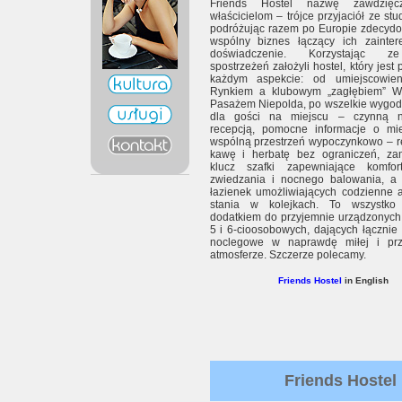
Friends Hostel nazwę zawdzię
właścicielom – trójce przyjaciół ze stu
podróżując razem po Europie zdecydo
wspólny biznes łączący ich zainter
doświadczenie. Korzystając z
spostrzeżeń założyli hostel, który jest
każdym aspekcie: od umiejscowie
Rynkiem a klubowym „zagłębiem” W
Pasażem Niepolda, po wszelkie wygod
dla gości na miejscu – czynną n
recepcją, pomocne informacje o mieś
wspólną przestrzeń wypoczynkowo – r
kawę i herbatę bez ograniczeń, z
klucz szafki zapewniające komfo
zwiedzania i nocnego balowania, a 
łazienek umożliwiających codzienne 
stania w kolejkach. To wszystko 
dodatkiem do przyjemnie urządzonych 
5 i 6-cioosobowych, dających łącznie
noclegowe w naprawdę miłej i przyj
atmosferze. Szczerze polecamy.
Friends Hostel
in English
Friends Hostel