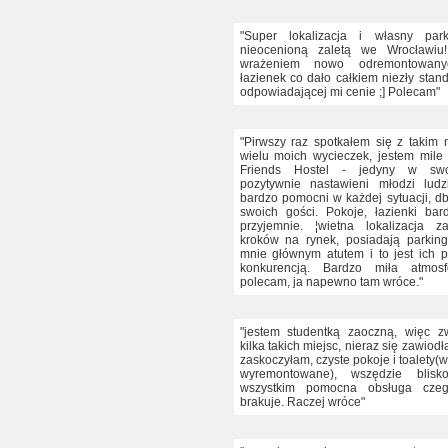
"Super lokalizacja i własny par
nieocenioną zaletą we Wrocławi
wrażeniem nowo odremontowan
łazienek co dało całkiem niezły stan
odpowiadającej mi cenie ;] Polecam"
"Pirwszy raz spotkałem się z takim
wielu moich wycieczek, jestem mile
Friends Hostel - jedyny w swo
pozytywnie nastawieni młodzi ludz
bardzo pomocni w każdej sytuacji, db
swoich gości. Pokoje, łazienki bar
przyjemnie. ¦wietna lokalizacja za
kroków na rynek, posiadają parking
mnie głównym atutem i to jest ich 
konkurencją. Bardzo miła atmosf
polecam, ja napewno tam wróce."
"jestem studentką zaoczną, więc z
kilka takich miejsc, nieraz się zawiodła
zaskoczyłam, czyste pokoje i toalety(
wyremontowane), wszędzie blisk
wszystkim pomocna obsługa czeg
brakuje. Raczej wróce"