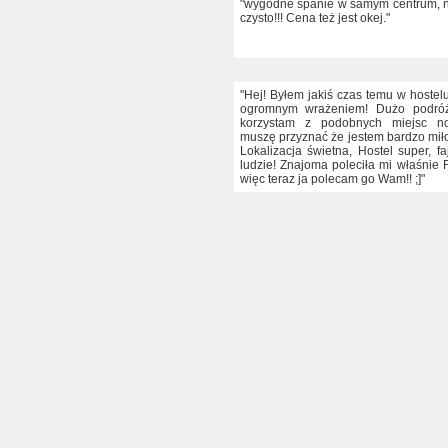
"wygodne spanie w samym centrum, n
czysto!!! Cena też jest okej."
"Hej! Byłem jakiś czas temu w hostel
ogromnym wrażeniem! Dużo podróż
korzystam z podobnych miejsc no
muszę przyznać że jestem bardzo mił
Lokalizacja świetna, Hostel super, fa
ludzie! Znajoma poleciła mi właśnie 
więc teraz ja polecam go Wam!! ;]"