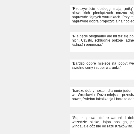
"Rzeczywiście obsługę mają „miłą
niewielkich pieniądzach można s
naprawdę fajnych warunkach. Przy tej 
naprawdę dobra propozycja na nocleg
"Nie będę oryginalny ale mi też się p
nich. Czysto, schludnie pokoje ładne
ładna:) i pomocna."
"Bardzo dobre miejsce na pobyt we
swietne ceny i super warunki."
"bardzo dobry hostel, dla mnie jeden
we Wrocławiu. Dużo miejsca, przestr
nowe, świetna lokalizacja i bardzo dob
"Super sprawa, dobre warunki i dob
wszędzie blisko, fajna obsługa, pr
winda, ale cóż nie od razu Kraków itd