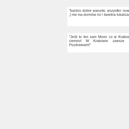
"bardzo dobre warunki, wszystko no
;) nie ma dormów no i świetna lokaliza
"Jeśli to ten sam Moon co w Krakow
ciemno! W Krakowie zawsze t
Pozdrawiam!"