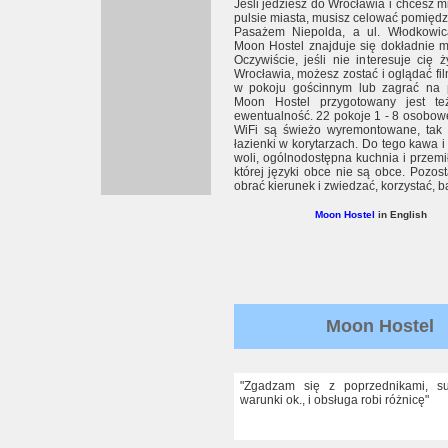
Jeśli jedziesz do Wrocławia i chcesz m
pulsie miasta, musisz celować pomięd
Pasażem Niepolda, a ul. Włodkowic
Moon Hostel znajduje się dokładnie m
Oczywiście, jeśli nie interesuje cię 
Wrocławia, możesz zostać i oglądać f
w pokoju gościnnym lub zagrać na pl
Moon Hostel przygotowany jest t
ewentualność. 22 pokoje 1 - 8 osobow
WiFi są świeżo wyremontowane, tak 
łazienki w korytarzach. Do tego kawa i
woli, ogólnodostępna kuchnia i przemi
której języki obce nie są obce. Pozost
obrać kierunek i zwiedzać, korzystać, ba
Moon Hostel
in English
Moon Hostel
"Zgadzam się z poprzednikami, su
warunki ok., i obsługa robi różnicę"