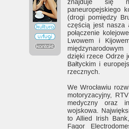
znajduje się n
paneuropejskiego k
(drogi pomiędzy Bru
częścią jest nasza 
połączenie kolejow
Lwowem i Kijowem
międzynarodowym 
dzięki rzece Odrze 
Bałtyckim i europe
rzecznych.
We Wrocławiu rozwi
motoryzacyjny, RTV
medyczny oraz inż
wojskowa. Najwięksi
to Allied Irish Bank
Fagor Electrodomes