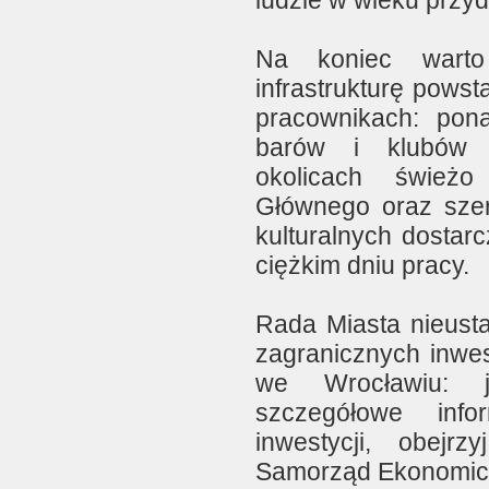
ludzie w wieku przy
Na koniec wart
infrastrukturę pows
pracownikach: pona
barów i klubów 
okolicach śwież
Głównego oraz szer
kulturalnych dostar
ciężkim dniu pracy.
Rada Miasta nieusta
zagranicznych inwes
we Wrocławiu: j
szczegółowe inf
inwestycji, obejr
Samorząd Ekonomicz