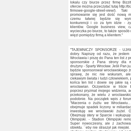
lokalu czy biurze przez firmę Bizzit
ofercie można przeczytać tutaj http://biz
firmowe-google-street-view/). Ta
promowanie się jest dość nową me
czemu łatwiej będzie się wyr
konkurencji i co za tym idzie - z
klientów. Google business view, cz
wycieczka po biurze, to także sposób
więzi pomiędzy firmą a klientem."
"TAJEMNICZY SPONSORZE - UJAWN
dobry. Napiszę od razu, że jestem 
Wrocławia i piszę do Pana ten list z 
sponsorskie z Pana strony dla m
drużyny - Sparty Wrocław. Jeśli Pan ju
będzie sponsorował wrocławskiego żu
sprawę, że nic nie wskuram, ale
ciekawym świata i ludzi człowiekiem,
końca ten list i dowie się jakie są 
wrocławian. Oczywiście w liście 
poprzez pryzmat mojego widzenia, a
przekonany, że wielu z wrocławskic
podobnie. Na początek wpis z forum
"Marzenia o żużlu we Wrocławiu..
obejmuje spadek liczony w miliarda
inwestuję we wrocławski żużel. 
Obejmuję stery w Sparcie i wykupuję 
Olimpijski. - Stadion Olimpijski rem
Super nowoczesny, ale z zachowa
obiektu. ¯eby nie straszył jak miejski