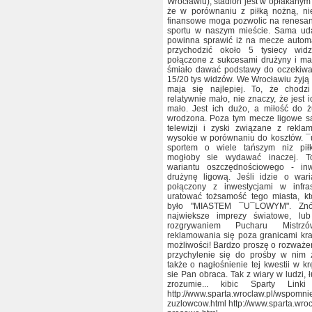
Wrocławiu), stadion jest w opłakanym
że w porównaniu z piłką nożną, nie
finansowe moga pozwolic na renesan
sportu w naszym mieście. Sama ud
powinna sprawić iż na mecze automa
przychodzić około 5 tysiecy wid
połączone z sukcesami drużyny i ma
śmiało dawać podstawy do oczekiw
15/20 tys widzów. We Wrocławiu żyją k
maja się najlepiej. To, że chod
relatywnie mało, nie znaczy, że jest
mało. Jest ich dużo, a miłość do ż
wrodzona. Poza tym mecze ligowe 
telewizji i zyski związane z rekl
wysokie w porównaniu do kosztów. ¯
sportem o wiele tańszym niz pił
mogłoby sie wydawać inaczej. 
wariantu oszczędnościowego - inw
drużynę ligową. Jeśli idzie o wari
połączony z inwestycjami w infra
uratować tożsamość tego miasta, kt
było "MIASTEM ¯U¯LOWYM". Znó
najwieksze imprezy światowe, lu
rozgrywaniem Pucharu Mistr
reklamowania się poza granicami kra
możliwości! Bardzo proszę o rozważen
przychylenie się do prośby w nim z
także o nagłośnienie tej kwestii w k
sie Pan obraca. Tak z wiary w ludzi, 
zrozumie... kibic Sparty Lin
http://www.sparta.wroclaw.pl/wspomni
zuzlowcow.html http://www.sparta.wro