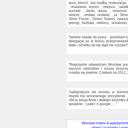
duzo, klienci , bar, budka, restauracja,
, sniadania, wynos , miejscu , salatk
surówki , danie, dania , smazone
swieze , zestaw, zestawy , pl. Strz
Silver Forum , Green Towers, zawsze 
pierogi , herbata , mielony , schabowy 
"¦wietne miasto do pracy - jeżdziłam t
delegacje aż w końcu przeprowadzi
stałe i od kilku lat się stąd nie ruszam!"
"Regularnie odwiedzam Wrocław podc
naszych oddziałów i musze przyzna
rozwija się pięknie. Czekam na 2012 ;
"najfajniejsze we wrocku w biznesi
miasto ma sensownego prezydenta , k
UM ja swoja firme i dlatego wszystko d
sprawnie : ) patrz :n google......"
Wrocław hotele & apartament
sklepy
|
rozrywka
|
gale