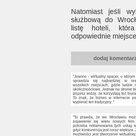
Natomiast jeśli w
służbową do Wrocł
listę hoteli, któ
odpowiednie miejsce
dodaj komentar
"Joanno - wirtualny spacer, o który
sprawdza się najbardziej w res
wszelkich miejscach, gdzie ludzie 
okolicznościowe. Jednak na stronie bizz
piszesz widzę, że korzystają też biu
To znak, że biznes w internecie p
wypierać ten tradycyjny. "
"To prawda, że we Wrocławiu mo
pojawienie się wielu nowych firm.
potrzeba reklamowania tych usług 
gdyż konkurencja jest coraz większa. 
możliwości jest stworzenie wirtualne