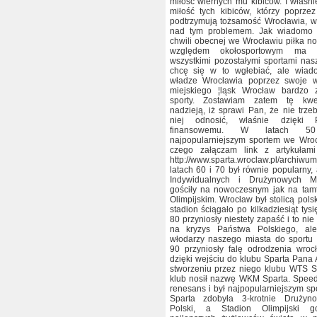
miłość wiernych mu kibiców. I właśn
miłość tych kibiców, którzy poprze
podtrzymują tożsamość Wrocławia, wa
nad tym problemem. Jak wiadomo 
chwili obecnej we Wrocławiu piłka 
względem okołosportowym ma 
wszystkimi pozostałymi sportami nas
chcę się w to wgłebiać, ale wia
władze Wrocławia poprzez swoje w
miejskiego ¦ląsk Wrocław bardzo 
sporty. Zostawiam zatem tę kwes
nadzieją, iż sprawi Pan, że nie trze
niej odnosić, właśnie dzięki 
finansowemu. W latach 5
najpopularniejszym sportem we Wro
czego załączam link z artykułami
http://www.sparta.wroclaw.pl/archiwu
latach 60 i 70 był równie popularny,
Indywidualnych i Drużynowych Mi
gościły na nowoczesnym jak na tamt
Olimpijskim. Wrocław był stolicą pols
stadion ściągało po kilkadziesiąt tys
80 przyniosły niestety zapaść i to nie
na kryzys Państwa Polskiego, al
włodarzy naszego miasta do sportu 
90 przyniosły falę odrodzenia wroc
dzięki wejściu do klubu Sparta Pana 
stworzeniu przez niego klubu WTS S
klub nosił nazwę WKM Sparta. Speed
renesans i był najpopularniejszym sp
Sparta zdobyła 3-krotnie Drużyn
Polski, a Stadion Olimpijski g