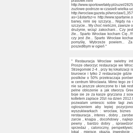
prasowe.html
http://www.sportowefakty.pl/zuzel/282
zuzlowe-podroze-w-czasie8-wielka-uc
http://wroclaw.gazeta.pl/wroclaw/1,3
as=1&startsz=x http://www.spartanie.
barwy, nimi się szczycę... Nigdy na
szczycie... My choć nieliczni, zawsze 
drużynie, wciąż zakochani... Czy jes
źle... Sparto Wrocław kocham Cię...!!
czy jest źle... Sparto Wrocław kocham
pomyślę, Wybrzeże powiem... Z
poszedłbym w ogień "
" Restauracja Wroclaw swietny int
Prosze otworzyc restauracje we Wrocl
Strzegomski 2-4 , przy tej lokalizacji i
biurowce i tylko 2 restauracjie gdzie
posilków o 50% przekraczaja porów
w centrum Wroclawia. Mimo tego ze 
nie sa jeszcze ukonczone to i tak res
pelne oblozenie a jak otworza Gre
boje sie ze za kasze gryczana z so
kotletem zaplace 20zl na dzien 2012.
pozwalam umiescic sobie tagi zw
ogloszeniem aby lepiej pozycjon
wyszukiwarkach : wroclaw, biznes 
rerstauracja , interes , dobry , zarobe
zarcie , knajpa , docohdowy , najleps
pewny , bardzo dobry , sprawdzony
sprzedaz , caloroczny, perspektywi
lokal , miejsce, okazja, inwestycje ,