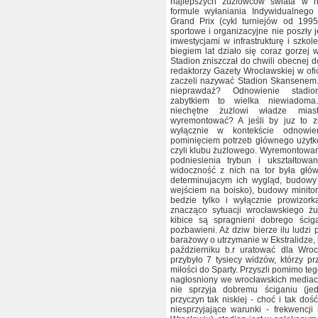
najlepszych żużlowców świata w 
formule wyłaniania Indywidualnego 
Grand Prix (cykl turniejów od 1995
sportowe i organizacyjne nie poszły 
inwestycjami w infrastrukturę i szkol
biegiem lat działo się coraz gorzej 
Stadion zniszczał do chwili obecnej do
redaktorzy Gazety Wrocławskiej w ofi
zaczeli nazywać Stadion Skansenem.
nieprawdaż? Odnowienie stadio
zabytkiem to wielka niewiadoma
niechętne żużlowi władze mia
wyremontować? A jeśli by juz to zro
wyłącznie w kontekście odnowie
pominięciem potrzeb głównego użytk
czyli klubu żużlowego. Wyremontowan
podniesienia trybun i ukształtowa
widoczność z nich na tor była głó
determinujacym ich wygląd, budowy
wejściem na boisko), budowy minitor
bedzie tylko i wyłącznie prowizork
znacząco sytuacji wrocławskiego żu
kibice są spragnieni dobrego ścig
pozbawieni. Aż dziw bierze ilu ludzi
barażowy o utrzymanie w Ekstralidze, 
październiku b.r uratować dla Wro
przybyło 7 tysiecy widzów, którzy pr
miłości do Sparty. Przyszli pomimo teg
nagłosniony we wrocławskich mediach
nie sprzyja dobremu ściganiu (j
przyczyn tak niskiej - choć i tak doś
niesprzyjające warunki - frekwencj