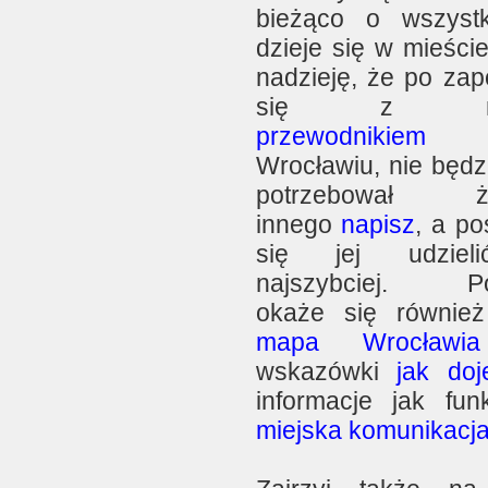
bieżąco o wszyst
dzieje się w mieści
nadzieję, że po zap
się z na
przewodnikiem
Wrocławiu, nie będz
potrzebował ż
innego
napisz
, a p
się jej udziel
najszybciej. P
okaże się równie
mapa Wrocławia
wskazówki
jak doj
informacje jak funk
miejska komunikacj