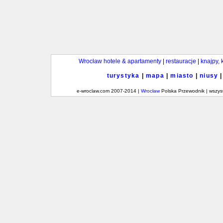
Wrocław hotele & apartamenty
|
restauracje
|
knajpy, 
turystyka
|
mapa
|
miasto
|
niusy
e-wroclaw.com 2007-2014 |
Wrocław
Polska Przewodnik | wszys