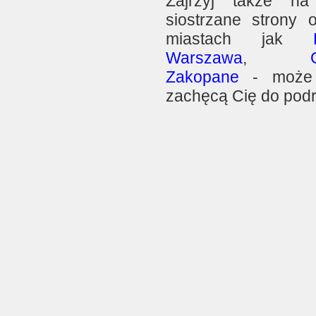
Zajrzyj także na
siostrzane strony o
miastach jak
Warszawa
,
Zakopane
- może
zachęcą Cię do pod