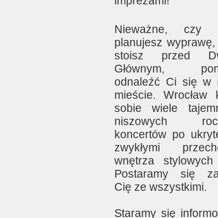
imprezami!
Nieważne, czy d
planujesz wyprawę, 
stoisz przed D
Głównym, pom
odnaleźć Ci się w
mieście. Wrocław 
sobie wiele tajem
niszowych roc
koncertów po ukryt
zwykłymi przecho
wnętrza stylowyc
Postaramy się za
Cię ze wszystkimi.
Staramy się inform