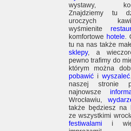
wystawy, konce
Znajdziemy tu dzi
uroczych kawia
wyśmienite
restau
komfortowe
hotele
.
tu na nas także mał
sklepy
, a wieczo
pewno trafimy do mi
którym można dob
pobawić
i
wyszaleć
naszej stronie p
najnowsze
inform
Wrocławiu,
wydarz
także będziesz na 
ze wszystkimi wrocł
festiwalami
i więk