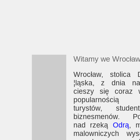
Witamy we Wrocław
Wrocław, stolica 
¦ląska, z dnia n
cieszy się coraz 
popularnością
turystów, stude
biznesmenów. Poł
nad rzeką
Odrą
, 
malowniczych wys