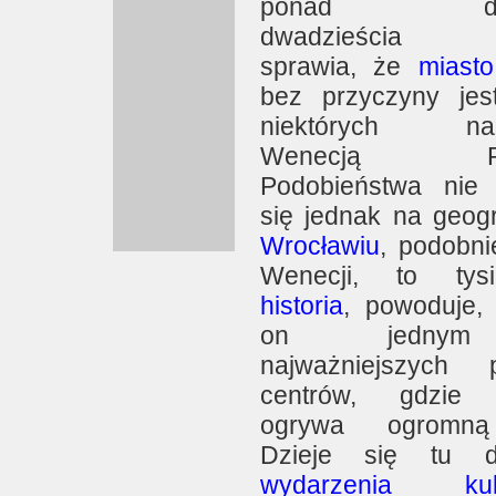
ponad dwie
dwadzieścia m
sprawia, że
miasto
bez przyczyny jes
niektórych na
Wenecją Pół
Podobieństwa nie
się jednak na geogr
Wrocławiu
, podobni
Wenecji, to tysią
historia
, powoduje, 
on jedny
najważniejszych p
centrów, gdzi
ogrywa ogromną
Dzieje się tu 
wydarzenia kult